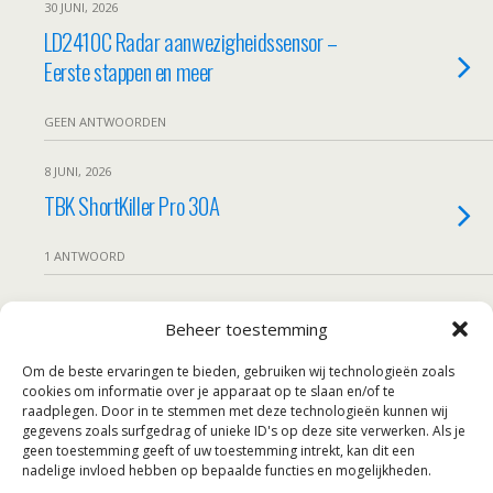
30 JUNI, 2026
LD2410C Radar aanwezigheidssensor –
Eerste stappen en meer
GEEN ANTWOORDEN
8 JUNI, 2026
TBK ShortKiller Pro 30A
1 ANTWOORD
6 APRIL, 2026
Beheer toestemming
Retro Chip Tester Pro assemblage
Om de beste ervaringen te bieden, gebruiken wij technologieën zoals
cookies om informatie over je apparaat op te slaan en/of te
GEEN ANTWOORDEN
raadplegen. Door in te stemmen met deze technologieën kunnen wij
gegevens zoals surfgedrag of unieke ID's op deze site verwerken. Als je
Laad Meer Die Getagd Zijn Zoals Deze…
geen toestemming geeft of uw toestemming intrekt, kan dit een
nadelige invloed hebben op bepaalde functies en mogelijkheden.