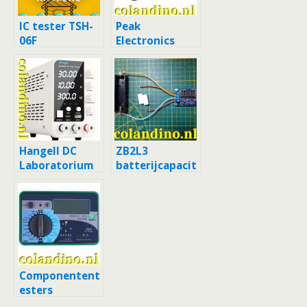
IC tester TSH-
Peak
06F
Electronics
atlas DCA75
pro
Hangell DC
ZB2L3
Laboratorium
batterijcapacit
Voeding 60V 5A
eit tester
Componentent
esters