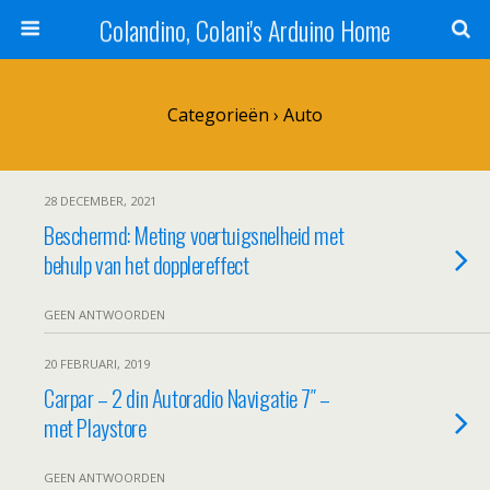
Colandino, Colani's Arduino Home
Categorieën ›
Auto
28 DECEMBER, 2021
Beschermd: Meting voertuigsnelheid met
behulp van het dopplereffect
GEEN ANTWOORDEN
20 FEBRUARI, 2019
Carpar – 2 din Autoradio Navigatie 7″ –
met Playstore
GEEN ANTWOORDEN