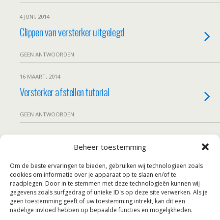
4 JUNI, 2014
Clippen van versterker uitgelegd
GEEN ANTWOORDEN
16 MAART, 2014
Versterker afstellen tutorial
GEEN ANTWOORDEN
4 FEBRUARI, 2014
Beheer toestemming
Subwoofers
Om de beste ervaringen te bieden, gebruiken wij technologieën zoals
cookies om informatie over je apparaat op te slaan en/of te
GEEN ANTWOORDEN
raadplegen. Door in te stemmen met deze technologieën kunnen wij
gegevens zoals surfgedrag of unieke ID's op deze site verwerken. Als je
Laad Meer Uit Deze Categorie…
geen toestemming geeft of uw toestemming intrekt, kan dit een
nadelige invloed hebben op bepaalde functies en mogelijkheden.