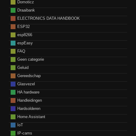
Domoticz
Draaibank
ELECTRONICS DATA HANDBOOK
ESP32
esp8266
espEasy
FAQ
Geen categorie
Geluid
Gereedschap
Glasvezel
HA hardware
Handleidingen
Hardsolderen
Home Assistant
IoT
IP-cams