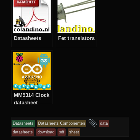
Datasheets
Fet transistors
MM5314 Clock
datasheet
en
Datasheets
Datasheets Componenten
data
getagd
datasheets
download
pdf
sheet