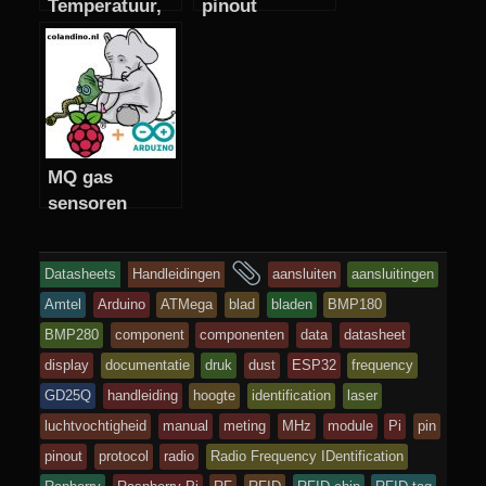
Temperatuur,
pinout
Luchtvochtigh
eid, Druk-
Hoogte en
Licht sensor
module
MQ gas
sensoren
en
Datasheets
Handleidingen
aansluiten
aansluitingen
getagd
Amtel
Arduino
ATMega
blad
bladen
BMP180
BMP280
component
componenten
data
datasheet
display
documentatie
druk
dust
ESP32
frequency
GD25Q
handleiding
hoogte
identification
laser
luchtvochtigheid
manual
meting
MHz
module
Pi
pin
pinout
protocol
radio
Radio Frequency IDentification