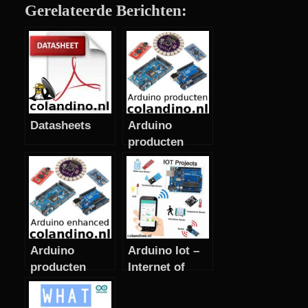
Gerelateerde Berichten:
Datasheets
Arduino
producten
Arduino
Arduino Iot –
producten
Internet of
enhanced
Things
(verbeterde –