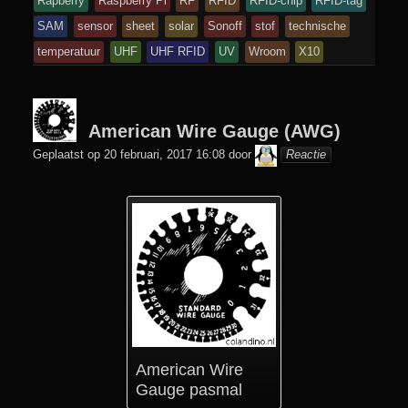
Rapberry
Raspberry Pi
RF
RFID
RFID-chip
RFID-tag
SAM
sensor
sheet
solar
Sonoff
stof
technische
temperatuur
UHF
UHF RFID
UV
Wroom
X10
American Wire Gauge (AWG)
colani
Geplaatst op
20 februari, 2017 16:08
door
Reactie
American Wire
Gauge pasmal