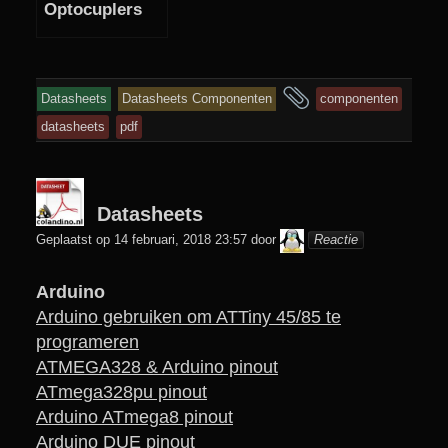
Optocuplers
en
Datasheets
Datasheets Componenten
componenten
getagd
datasheets
pdf
Datasheets
colani
Geplaatst op
14 februari, 2018 23:57
door
Reactie
Arduino
Arduino gebruiken om ATTiny 45/85 te
programeren
ATMEGA328 & Arduino pinout
ATmega328pu pinout
Arduino ATmega8 pinout
Arduino DUE pinout