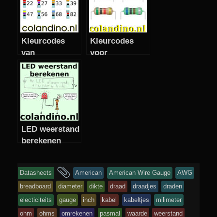
Kleurcodes
Kleurcodes
van
voor
weerstanden
weerstanden
uit de E12
serie
LED weerstand
berekenen
en
Datasheets
American
American Wire Gauge
AWG
getagd
breadboard
diameter
dikte
draad
draadjes
draden
electiciteits
gauge
inch
kabel
kabeltjes
milimeter
ohm
ohms
omrekenen
pasmal
waarde
weerstand