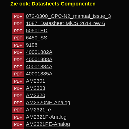
Zie ook:
Datasheets Componenten
072-0300_OPC-N2_manual_issue_3
1087_Datasheet-MiCS-2614-rev-6
5050LED
6450_SS
9196
40001882A
40001883A
40001884A
40001885A
AM2301
AM2303
AM2320
AM2320NE-Analog
AM2321_e
AM2321P-Analog
AM2321PE-Analog