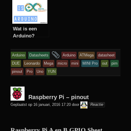
uitgebreider)
Wat is een
Arduino?
en
Arduino
Datasheets
Arduino
ATMega
datasheet
getagd
DUE
Leonardo
Mega
micro
mini
MINI Pro
out
pim
pinout
Pro
Uno
YUN
Raspberry Pi – pinout
colani
Geplaatst op
16 januari, 2016 17:20
door
Reactie
Raspberry Pi
A en B GPIO Sheet