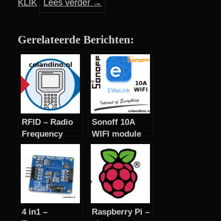
KLIK
Lees verder
→
Gerelateerde Berichten:
RFID – Radio
Sonoff 10A
Frequency
WIFI module
Identification
met ESPeasy
flashen
4 in1 –
Raspberry Pi –