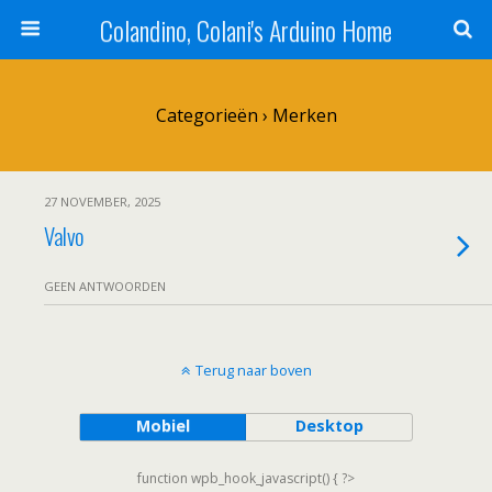
Colandino, Colani's Arduino Home
Categorieën ›
Merken
27 NOVEMBER, 2025
Valvo
GEEN ANTWOORDEN
Terug naar boven
Mobiel
Desktop
function wpb_hook_javascript() { ?>