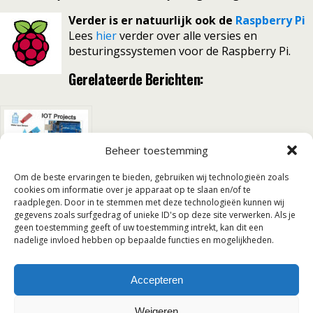
Verder is er natuurlijk ook de
Raspberry Pi
Lees
hier
verder over alle versies en
besturingssystemen voor de Raspberry Pi.
Gerelateerde Berichten:
Beheer toestemming
Om de beste ervaringen te bieden, gebruiken wij technologieën zoals
cookies om informatie over je apparaat op te slaan en/of te
raadplegen. Door in te stemmen met deze technologieën kunnen wij
Smart Home
gegevens zoals surfgedrag of unieke ID's op deze site verwerken. Als je
geen toestemming geeft of uw toestemming intrekt, kan dit een
nadelige invloed hebben op bepaalde functies en mogelijkheden.
Terug naar boven
Accepteren
Mobiel
Desktop
Weigeren