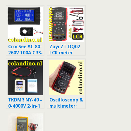
CrocSee AC 80-
Zoyi ZT-DQ02
260V 100A CRS-
LCR meter
022B
TKDMR NY-40 –
Oscilloscoop &
0-4000V 2-in-1
multimeter:
capaciteitstest
Zoyi ZT 702S
en
ontladingstool