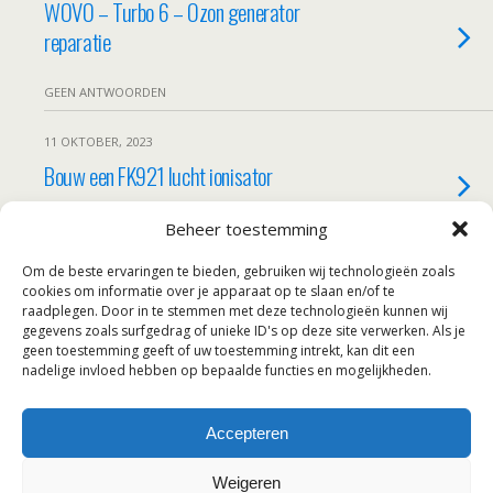
WOVO – Turbo 6 – Ozon generator
reparatie
GEEN ANTWOORDEN
11 OKTOBER, 2023
Bouw een FK921 lucht ionisator
GEEN ANTWOORDEN
Beheer toestemming
Om de beste ervaringen te bieden, gebruiken wij technologieën zoals
7 JULI, 2023
cookies om informatie over je apparaat op te slaan en/of te
FK921 lucht ionisator bouwpakket
raadplegen. Door in te stemmen met deze technologieën kunnen wij
gegevens zoals surfgedrag of unieke ID's op deze site verwerken. Als je
geen toestemming geeft of uw toestemming intrekt, kan dit een
GEEN ANTWOORDEN
nadelige invloed hebben op bepaalde functies en mogelijkheden.
Accepteren
Terug naar boven
Weigeren