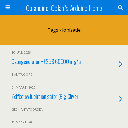
Colandino, Colani's Arduino Home
Tags › Ionisatie
10 JUNI, 2026
Ozongenerator HF258 60000 mg/u
1 ANTWOORD
31 MAART, 2026
Zelfbouw lucht ionisator (Big Clive)
GEEN ANTWOORDEN
11 MAART, 2026